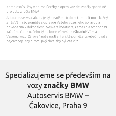
Komplexní služby v oblasti údržby a oprav vozidel značky speciálně
pro auta značky BMW.
Autopneuservispraha.cz je tým nadšenců do automobilismu a každý
z nás Vám rád pomůže s opravou Vašeho vozu, jeho úpravou a
dovedením k dokonalosti! Veškerá kreativita, řemeslo a schopnosti
každého člena našeho týmu bude věnována výhradně Vám a
Vašemu vozu. Zároveň naše nadšení určitě pomůže uskutečnit vaše
nejdivočejší sny o tom, jaký chce aby byl Váš vůz.
Specializujeme se především na
vozy
značky BMW
Autoservis BMW –
Čakovice, Praha 9