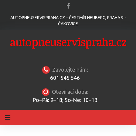
S
k
F
i
A
AUTOPNEUSERVISPRAHA.CZ – ČESTMÍR NEUBERG, PRAHA 9 -
C
p
E
ČAKOVICE
t
B
o
O
O
c
K
o
n
t
e
n
t
Zavolejte nám:
601 545 546
Otevírací doba:
Po–Pá: 9–18; So-Ne: 10–13
Ú