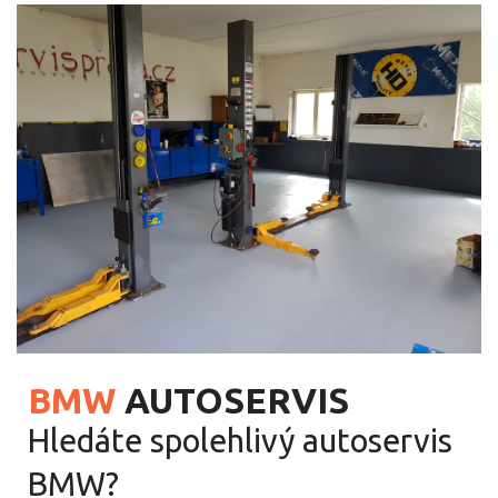
v
o
d
BMW
AUTOSERVIS
Hledáte spolehlivý autoservis
BMW?